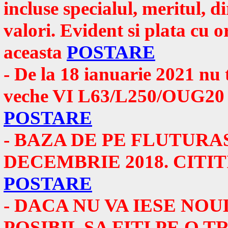
incluse specialul, meritul, di
valori. Evident si plata cu or
aceasta
POSTARE
- De la 18 ianuarie 2021 nu t
veche VI L63/L250/OUG20 ing
POSTARE
- BAZA DE PE FLUTURA
DECEMBRIE 2018. CITI
POSTARE
- DACA NU VA IESE NOU
POSIBIL SA FITI PE O 