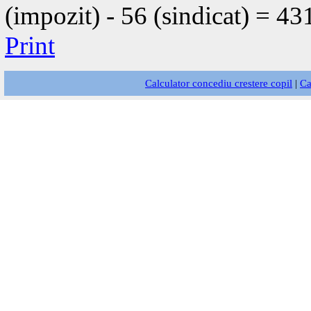
(impozit) - 56 (sindicat) = 43
Print
Calculator concediu crestere copil
|
Ca