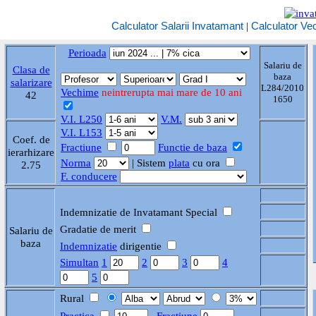
Calculator Salarii Invatamant
|
Calculator Ve
Perioada
Salariu de
Clasa de
baza
salarizare
L284/2010
Vechime
neintrerupta mai mare de 10 ani
42
1650
V.I. L250
V.M.
V.I. L153
Coef. de
Fractiune
Functie de baza
ierarhizare
Norma
| Sistem
plata
cu ora
2.75
F. conducere
Indemnizatie de Invatamant Special
Gradatie de merit
Salariu de
baza
Indemnizatie
dirigentie
Simultan
1
2
3
4
5
Rural
Practica
Fractiune