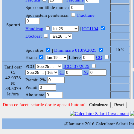
Spor conditii de munca
Spor sistem penitenciar
Fractiune
Sporuri
Handicap
|
ICCJ104
Doctorat
Spor stres
|
Diminuare 01.09.2025
10 %
Hrana
Libere
CO
PCO
ICCJ 37/2025
Tarif orar
C:
C:
N:
42.9978
Premiu 2%
N:
Premii
39.5079
lei/ora
Alte sume
Dupa ce faceti setarile dorite apasati butonul
@Ianuarie 2016 Calculator Salarii I