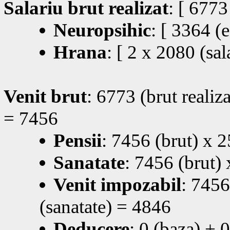
Salariu brut realizat
: [ 6773
Neuropsihic
: [ 3364 (
Hrana
: [ 2 x 2080 (sa
Venit brut
: 6773 (brut realiz
= 7456
Pensii
: 7456 (brut) x
Sanatate
: 7456 (brut)
Venit impozabil
: 7456
(sanatate) = 4846
Deducere
: 0 (baza) + 